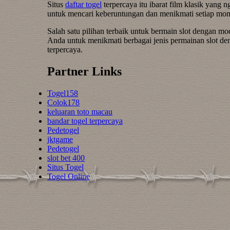
Situs
daftar togel
terpercaya itu ibarat film klasik yang 
untuk mencari keberuntungan dan menikmati setiap mo
Salah satu pilihan terbaik untuk bermain slot dengan m
Anda untuk menikmati berbagai jenis permainan slot de
terpercaya.
Partner Links
Togel158
Colok178
keluaran toto macau
bandar togel terpercaya
Pedetogel
jktgame
Pedetogel
slot bet 400
Situs Togel
Togel Online